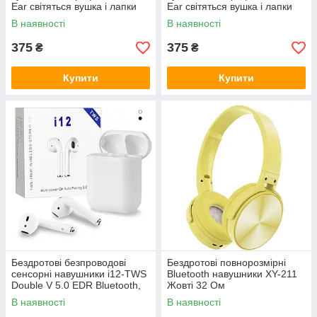
Ear світяться вушка і лапки
Ear світяться вушка і лапки
кішки Bluetooth складні
кішки Bluetooth складні
В наявності
В наявності
(Зелені)
375
375
₴
₴
Купити
Купити
Бездротові безпроводові
Бездротові повнорозмірні
сенсорні навушники i12-TWS
Bluetooth навушники XY-211
Double V 5.0 EDR Bluetooth,
Жовті 32 Ом
Pop-up, Stereo Bass, White
В наявності
В наявності