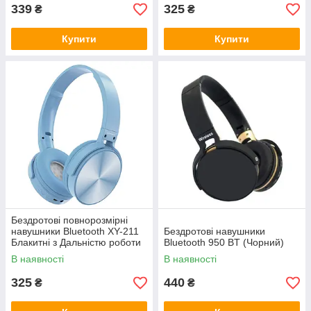
339
325
₴
₴
Купити
Купити
Бездротові повнорозмірні
навушники Bluetooth XY-211
Бездротові навушники
Блакитні з Дальністю роботи
Bluetooth 950 BT (Чорний)
до 10 м
В наявності
В наявності
325
440
₴
₴