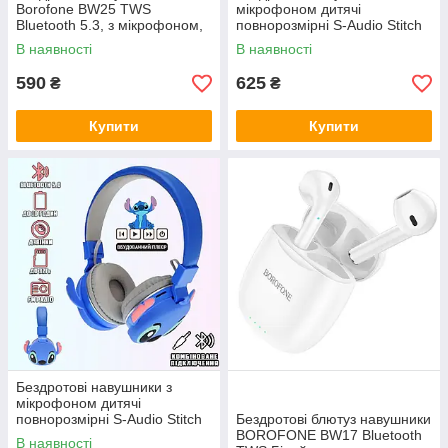
Borofone BW25 TWS
мікрофоном дитячі
Bluetooth 5.3, з мікрофоном,
повнорозмірні S-Audio Stitch
білі
"Стич" Bluetooth гарнітура з
В наявності
В наявності
вбудованим плеєром рожеві
590
625
₴
₴
Купити
Купити
Бездротові навушники з
мікрофоном дитячі
повнорозмірні S-Audio Stitch
Бездротові блютуз навушники
"Стич" Bluetooth гарнітура з
BOROFONE BW17 Bluetooth
В наявності