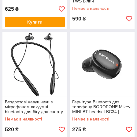
вбудованим
TWS Білий
625
Немає в наявності
₴
590
₴
Купити
Бездротові навушники з
Гарнітура Bluetooth для
мікрофоном вакуумні
телефону BOROFONE Mikey
bluetooth для бігу для спорту
MINI BT headset BC34 |
з MicroSD HOCO ES61
BT5.0, 40mAh | Чорний
Немає в наявності
Немає в наявності
Manner Чорний
520
275
₴
₴