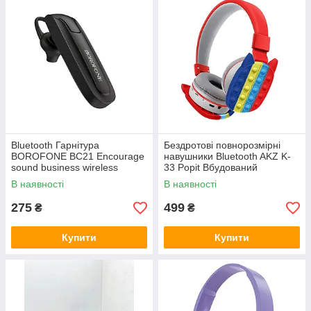
Bluetooth Гарнітура
Бездротові повнорозмірні
BOROFONE BC21 Encourage
навушники Bluetooth AKZ K-
sound business wireless
33 Popit Вбудований
headset Black
мікрофон Червоні
В наявності
В наявності
275
499
₴
₴
Купити
Купити