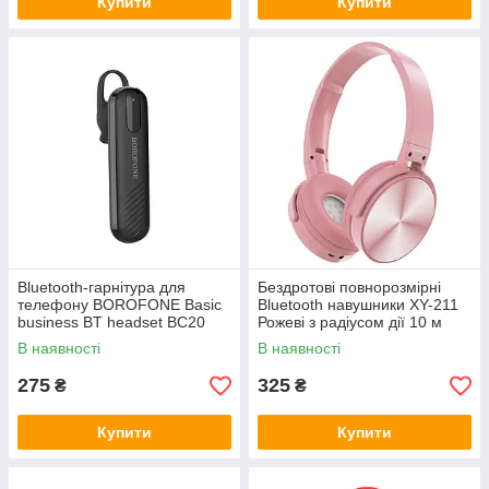
Купити
Купити
Bluetooth-гарнітура для
Бездротові повнорозмірні
телефону BOROFONE Basic
Bluetooth навушники XY-211
business BT headset BC20
Рожеві з радіусом дії 10 м
Чорний
В наявності
В наявності
275
325
₴
₴
Купити
Купити