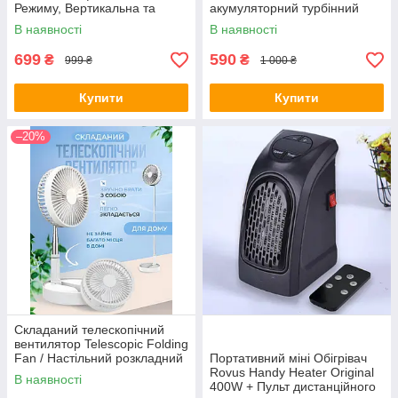
Режиму, Вертикальна та
акумуляторний турбінний
горизонтальна установка|
вентилятор 3000mAh, 52m/s
В наявності
В наявності
699
590
₴
₴
999 ₴
1 000 ₴
Купити
Купити
–20%
Складаний телескопічний
вентилятор Telescopic Folding
Fan / Настільний розкладний
Портативний міні Обігрівач
охолоджувач повітря з
Rovus Handy Heater Original
В наявності
підставкою для телефону
400W + Пульт дистанційного