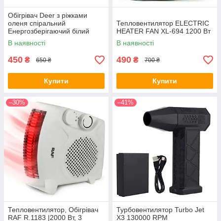
Обігрівач Deer з ріжками
оленя спіральний
Тепловентилятор ELECTRIC
Енергозберігаючий білий
HEATER FAN XL-694 1200 Вт
(754960)
В наявності
В наявності
450
490
₴
₴
650 ₴
700 ₴
Купити
Купити
–30%
–41%
Тепловентилятор, Обігрівач
Турбовентилятор Turbo Jet
RAF R.1183 |2000 Вт, 3
X3 130000 RPM