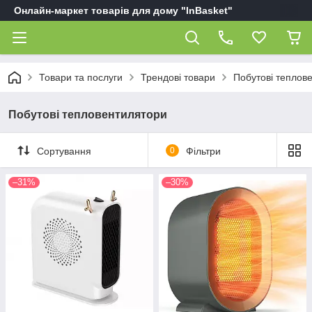
Онлайн-маркет товарів для дому "InBasket"
Товари та послуги
Трендові товари
Побутові теплов
Побутові тепловентилятори
Сортування
0
Фільтри
–31%
–30%