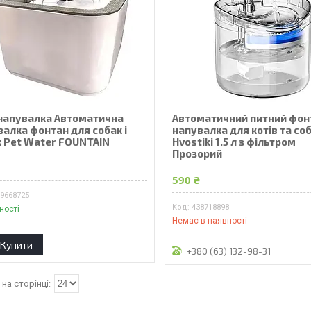
напувалка Автоматична
Автоматичний питний фон
алка фонтан для собак і
напувалка для котів та со
к Pet Water FOUNTAIN
Hvostiki 1.5 л з фільтром
Прозорий
₴
590 ₴
89668725
438718898
ності
Немає в наявності
Купити
+380 (63) 132-98-31