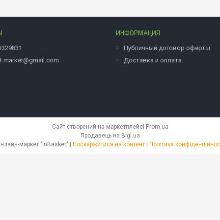
Ы
ИНФОРМАЦИЯ
1329831
Публичный договор оферты
et.market@gmail.com
Доставка и оплата
Сайт створений на маркетплейсі
Prom.ua
Продавець на Bigl.ua
Онлайн-маркет "InBasket" |
Поскаржитися на контент
|
Політика конфіденційнос