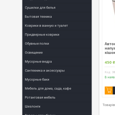
Сушилки для белья
Бытовая техника
Коврики в ванную и туалет
Придверные коврики
Авто
Обувные полки
напув
кішо
Освещение
Мусорные ведра
450 
Сантехника и аксессуары
3
В наяв
Мусорные баки
Мебель для дома, сада, кафе
Ротанговая мебель
Шезлонги