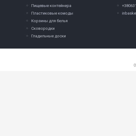
Пищевые контейнера
+38063
Пластиковые комоды
inbask
Корзины для белья
Сковородки
Гладильные доски