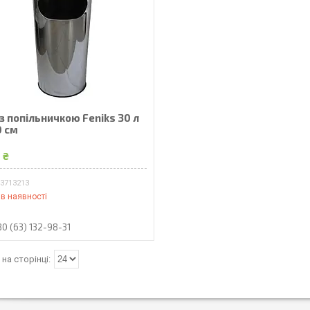
з попільничкою Feniks 30 л
0 см
 ₴
03713213
в наявності
80 (63) 132-98-31