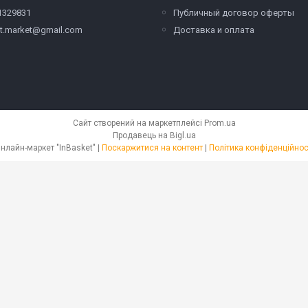
1329831
Публичный договор оферты
et.market@gmail.com
Доставка и оплата
Сайт створений на маркетплейсі
Prom.ua
Продавець на Bigl.ua
Онлайн-маркет "InBasket" |
Поскаржитися на контент
|
Політика конфіденційнос